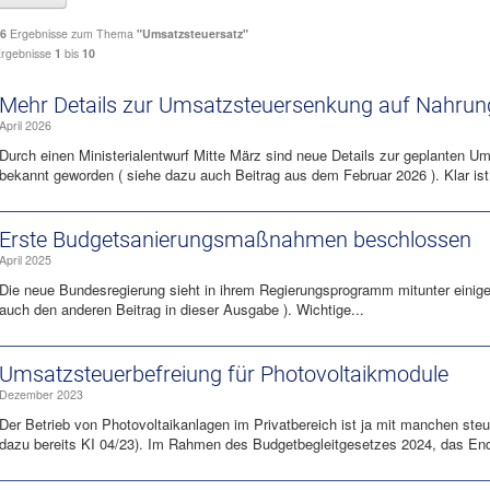
6
Ergebnisse zum Thema
"Umsatzsteuersatz"
rgebnisse
1
bis
10
Mehr Details zur Umsatzsteuersenkung auf Nahrun
April 2026
Durch einen Ministerialentwurf Mitte März sind neue Details zur geplanten 
bekannt geworden ( siehe dazu auch Beitrag aus dem Februar 2026 ). Klar ist,
Erste Budgetsanierungs­maßnahmen beschlossen
April 2025
Die neue Bundesregierung sieht in ihrem Regierungsprogramm mitunter einige
auch den anderen Beitrag in dieser Ausgabe ). Wichtige...
Umsatzsteuerbefreiung für Photovoltaikmodule
Dezember 2023
Der Betrieb von Photovoltaikanlagen im Privatbereich ist ja mit manchen ste
dazu bereits KI 04/23). Im Rahmen des Budgetbegleitgesetzes 2024, das End