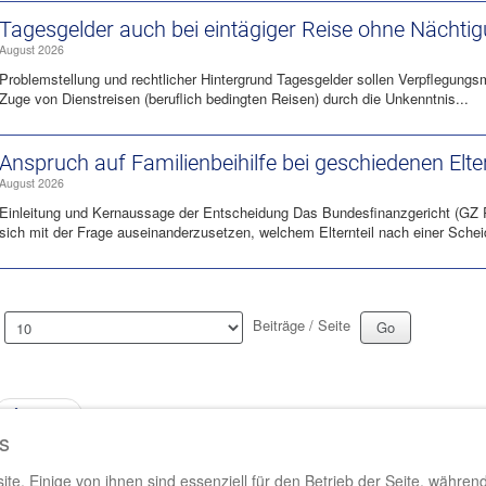
Tagesgelder auch bei eintägiger Reise ohne Nächti
August 2026
Problemstellung und rechtlicher Hintergrund Tagesgelder sollen Verpflegun
Zuge von Dienstreisen (beruflich bedingten Reisen) durch die Unkenntnis...
Anspruch auf Familienbeihilfe bei geschiedenen Elte
August 2026
Einleitung und Kernaussage der Entscheidung Das Bundesfinanzgericht (GZ
sich mit der Frage auseinanderzusetzen, welchem Elternteil nach einer Schei
Beiträge / Seite
Zurück
s
Startseite
Aktuelles
Klienten-Info
te. Einige von ihnen sind essenziell für den Betrieb der Seite, währen