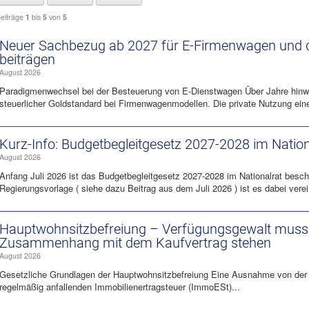
eiträge
1
bis
5
von
5
Neuer Sachbezug ab 2027 für E-Firmenwagen und di
beiträgen
August 2026
Paradigmenwechsel bei der Besteuerung von E-Dienstwagen Über Jahre hinweg
steuerlicher Goldstandard bei Firmenwagenmodellen. Die private Nutzung eine
Kurz-Info: Budgetbegleitgesetz 2027-2028 im Natio
August 2026
Anfang Juli 2026 ist das Budgetbegleitgesetz 2027-2028 im Nationalrat besch
Regierungsvorlage ( siehe dazu Beitrag aus dem Juli 2026 ) ist es dabei verei
Hauptwohnsitz​­befreiung – Verfügungsgewalt muss 
Zusammenhang mit dem Kaufvertrag stehen
August 2026
Gesetzliche Grundlagen der Hauptwohnsitzbefreiung Eine Ausnahme von der
regelmäßig anfallenden Immobilienertragsteuer (ImmoESt)...