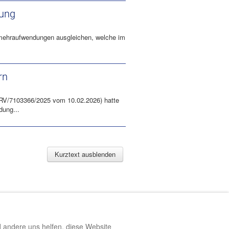
gung
gsmehraufwendungen ausgleichen, welche im
rn
 RV/7103366/2025 vom 10.02.2026) hatte
dung...
Kurztext ausblenden
d andere uns helfen, diese Website